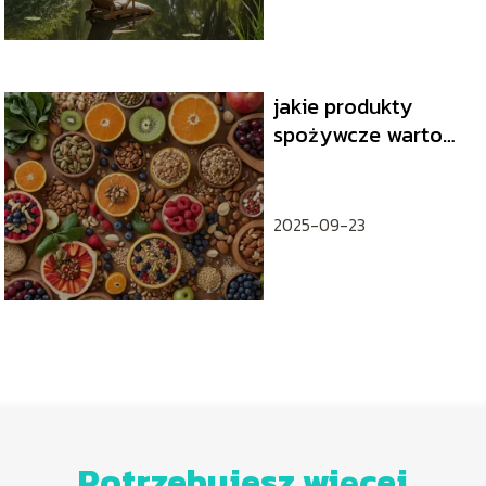
jakie produkty
spożywcze warto
włączyć do diety na
poprawę
koncentracji
2025-09-23
Potrzebujesz więcej