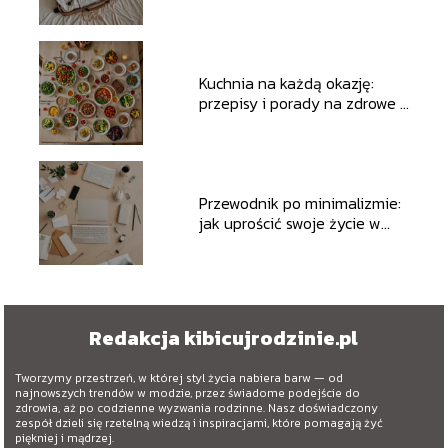
pakować na każde wakacje
Kuchnia na każdą okazję:
przepisy i porady na zdrowe i
szybkie posiłki
Przewodnik po minimalizmie:
jak uprościć swoje życie w
kilku krokach
Redakcja kibicujrodzinie.pl
Tworzymy przestrzeń, w której styl życia nabiera barw — od
najnowszych trendów w modzie, przez świadome podejście do
zdrowia, aż po codzienne wyzwania rodzinne. Nasz doświadczony
zespół dzieli się rzetelną wiedzą i inspiracjami, które pomagają żyć
piękniej i mądrzej.