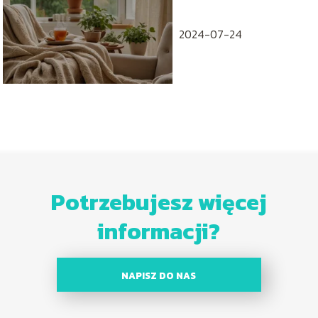
wyciszenie i
odzyskanie energii
2024-07-24
Potrzebujesz więcej
informacji?
NAPISZ DO NAS