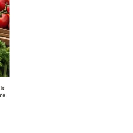
nie
 na