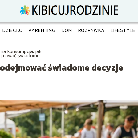
DZIECKO
PARENTING
DOM
ROZRYWKA
LIFESTYLE
zna konsumpcja: jak
jmować świadome
zje zakupowe
 podejmować świadome decyzje