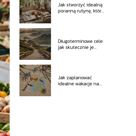
Jak stworzyć idealną
poranną rutynę, która
doda energii na cały
dzień
Długoterminowe cele:
jak skutecznie je
wyznaczać i
realizować
Jak zaplanować
idealne wakacje na
każdą kieszeń