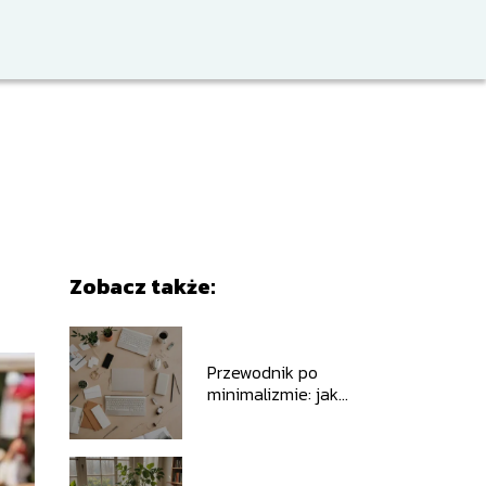
Zobacz także:
Przewodnik po
minimalizmie: jak
uprościć swoje życie w
kilku krokach