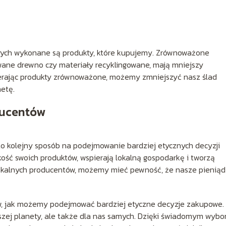
órych wykonane są produkty, które kupujemy. Zrównoważone
kowane drewno czy materiały recyklingowane, mają mniejszy
erając produkty zrównoważone, możemy zmniejszyć nasz ślad
etę.
ducentów
o kolejny sposób na podejmowanie bardziej etycznych decyzji
kość swoich produktów, wspierają lokalną gospodarkę i tworzą
 lokalnych producentów, możemy mieć pewność, że nasze pienią
ów, jak możemy podejmować bardziej etyczne decyzje zakupowe.
szej planety, ale także dla nas samych. Dzięki świadomym wyb