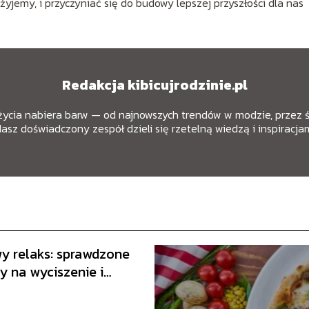
jemy, i przyczyniać się do budowy lepszej przyszłości dla nas
Redakcja kibicujrodzinie.pl
 życia nabiera barw — od najnowszych trendów w modzie, przez 
z doświadczony zespół dzieli się rzetelną wiedzą i inspiracjam
 relaks: sprawdzone
y na wyciszenie i
anie energii